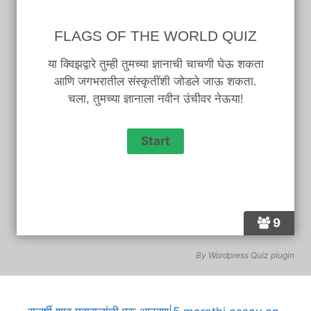
FLAGS OF THE WORLD QUIZ
या क्विझद्वारे तुम्ही तुमच्या ज्ञानाची चाचणी घेऊ शकता
आणि जगभरातील संस्कृतींशी जोडले जाऊ शकता.
चला, तुमच्या ज्ञानाला नवीन उंचीवर नेऊया!
9
By
Wordpress Quiz plugin