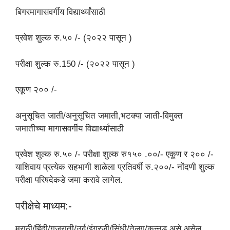
बिगरमागासवर्गीय विद्यार्थ्‍यांसाठी
प्रवेश शुल्क रु.५० /- (२०२२ पासून )
परीक्षा शुल्क रु.150 /- (२०२२ पासून )
एकूण २०० /-
अनुसूचित जाती/अनुसूचित जमाती,भटक्या जाती-विमुक्त
जमातीच्या मागासवर्गीय विद्यार्थ्‍यांसाठी
प्रवेश शुल्क रु.५० /- परीक्षा शुल्क रु१५० .००/- एकूण र २०० /-
याशिवाय प्रत्येक सहभागी शाळेला प्रतिवर्षी रु.२००/- नोंदणी शुल्क
परीक्षा परिषदेकडे जमा करावे लागेल.
परीक्षेचे माध्यम:-
मराठी/हिंदी/गुजराती/उर्दू/इंग्रजी/सिंधी/तेलगू/कन्नड असे असेल.