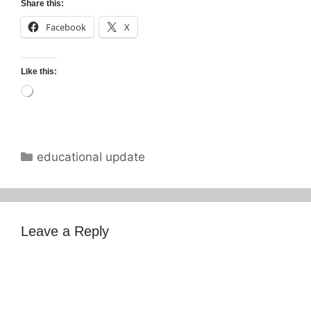
Share this:
Facebook
X
Like this:
Loading…
Categories
educational update
Leave a Reply